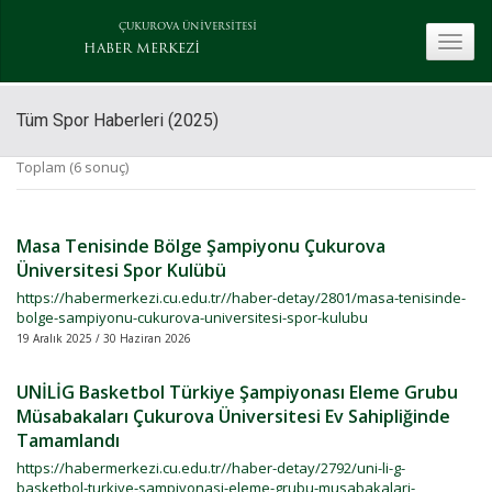
ÇUKUROVA ÜNİVERSİTESİ
toggle
HABER MERKEZİ
Tüm Spor Haberleri (2025)
Toplam (6 sonuç)
Masa Tenisinde Bölge Şampiyonu Çukurova
Üniversitesi Spor Kulübü
https://habermerkezi.cu.edu.tr//haber-detay/2801/masa-tenisinde-
bolge-sampiyonu-cukurova-universitesi-spor-kulubu
19 Aralık 2025 / 30 Haziran 2026
UNİLİG Basketbol Türkiye Şampiyonası Eleme Grubu
Müsabakaları Çukurova Üniversitesi Ev Sahipliğinde
Tamamlandı
https://habermerkezi.cu.edu.tr//haber-detay/2792/uni-li-g-
basketbol-turkiye-sampiyonasi-eleme-grubu-musabakalari-