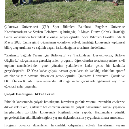
Çukurova Üniversitesi (ÇÜ) Spor Bilimleri Fakültesi, Engelsiz Üniversite
Koordinatörlüğü ve Seyhan Belediyesi iş birliğiyle, 9 Mayıs Dünya Çölyak Hastalığı
Günü kapsamında farkındalık etkinliği gerçekleştirildi. Spor Bilimleri Fakültesi’nde 8
Mayıs 2026 Cuma günü düzenlenen etkinlikte, çölyak hastalığı konusunda toplumsal
bilinç oluşturulması ve sağlıklı yaşam farkındalığının artırılması hedeflendi.
“Glütensiz Sağlıklı Yaşam İçin Birlikteyiz” ve “Farkındayız, Destekliyoruz, Birlikte
Güçlüyüz” sloganlarıyla gerçekleştirilen program, öğrencilerden akademisyenlere, sivil
toplum temsilcilerinden yerel yönetim yetkililerine kadar geniş bir katılımla
gerçekleştirildi. 12 Yaşa kadar çölyak hastası çocukların da katıldığı etkinlikte sportif
oyunlar ve yüz boyama aktiviteleri gerçekleştirildi. Çukurova Üniversitesi Çocuk ve
Okul Öncesi Kulübü üyesi öğrenciler, etkinliğe katılan çocuklarla ilgilenerek keyifli ve
eğlenceli anlar yaşattılar.
Çölyak Hastalığına Dikkat Çekildi
Etkinlik kapsamında çölyak hastalığının bireylerin günlük yaşamı üzerindeki etkilerine
dikkat çekilirken, glütensiz beslenmenin önemi ve çölyak hastalarının sosyal yaşamda
karşılaştıkları zorluklar konusunda bilgilendirmeler yapıldı. Katılımcılara yönelik
gerçekleştirilen etkinliklerle sağlıklı yaşam alışkanlıklarının yaygınlaştırılması amaçlandı.
Program boyunca düzenlenen farkındalık çalışmaları, çölyak hastalarının yaşam