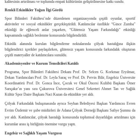
kalitesinin artırılması ve toplumda empati kültürünün geliştirilmesine katkı sundu.
Renkli Etkinlikler Yoğun İlgi Gördü
Spor Bilimleri Fakültesi’nde düzenlenen organizasyonda çeşitli oyunlar, sportif
aktiviteler ve sosyal etkinlikler gerçekleştirildi. Katılımcılar özellikle “Gince Zumba”
etkinliği ile eğlenceli anlar yaşarken, “Glütensiz Yaşam Farkındalığı” etkinliği
kapsamında sağlıklı beslenme konusunda bilgilendirildi.
Etkinlik alanında kurulan bilgilendirme noktalarında çölyak hastalığına ilişkin
bilgilendirici içerikler paylaşılırken, glütensiz yaşam konusunda farkındalık oluşturan
çeşitli materyaller de katılımcılara sunuldu.
Akademisyenler ve Kurum Temsilcileri Katıldı
Programa, Spor Bilimleri Fakültesi Dekanı Prof. Dr. Selcen G. Korkmaz Eryılmaz,
Dekan Yardımcıları Prof. Dr. Leyla Saraç ve Prof. Dr. Pervin Bilir, Engelsiz Üniversite
Koordinatörü Prof. Dr. Gonca İnce, Çocuk ve Okul Öncesi Kulübü Başkanı Ömer
Sarıçakır’ın yanı sıra Çukurova Üniversitesi Genel Sekreteri Ahmet Tan ve Sağlık
Kültür Spor Daire Başkanı Naci Kazan da etkinlikte yer aldı.
Çölyak Farkındalık buluşmasında ayrıca Seyhan Belediyesi Başkan Yardımcısı
Evren
Evrim Özdemir
ve şube müdürleri ile Adana Çölyak Derneği Başkanı Safiye Şumnu da
yer aldı. Katılımcılar, çölyak hastalığı konusunda toplumsal duyarlılığın artırılması için
kurumlar arası iş birliğinin önemine vurgu yaptı.
Engelsiz ve Sağlıklı Yaşam Vurgusu