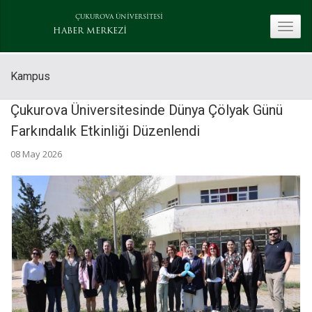
ÇUKUROVA ÜNİVERSİTESİ
toggle
HABER MERKEZİ
Kampus
Çukurova Üniversitesinde Dünya Çölyak Günü
Farkındalık Etkinliği Düzenlendi
08 May 2026