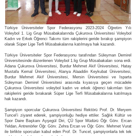
Türkiye Üniversiteler Spor Federasyonu 2023-2024 Öğretim Yılı
Voleybol 1. Lig Grup Müsabakalarında Çukurova Üniversitesi Voleybol
Kadın ve Erkek Öğrenci Takımı tüm rakiplerini geride bırakıp şampiyon
olarak Süper Lige Terfi Müsabakalarına katılmaya hak kazandı.
Türkiye Üniversiteler Spor Federasyonu tarafından Süleyman Demirel
Üniversitesinde düzenlenen Voleybol 1.lig Grup Müsabakaları sona erdi.
Adana Çukurova Üniversitesi, Burdur Mehmet Akif Üniversitesi, Hatay
Mustafa Kemal Üniversitesi, Alanya Alaaddin Keykubat Üniversitesi,
Burdur Mehmet Akif Üniversitesi, Mersin Üniversitesi ve Isparta
Süleyman Demirel Üniversitesi arasında kıyasıya geçen mücadele
Çukurova Üniversitesi voleybol kadın ve erkek öğrenci takımları tüm
rakiplerini geride bırakarak Süper Lige Terfi Müsabakalarına katılmaya
hak kazandı.
Şampiyon sporcular Çukurova Üniversitesi Rektörü Prof. Dr. Meryem
Tuncel’i ziyaret ederek, şampiyonluğu hediye ettiler. Sağlık Kültür ve
Spor Daire Başkanı Ayşegül Diri, ÇÜ Spor Müdürü Öğr. Görv. Ercan
Yeldan, Antrenörler Öğr. Görv. Zehra Ercan ve Öğr. Görv. Mehmet Vurat
ile birlikte sporcuları kabul eden Prof. Dr. Tuncel, şampiyonlarla tek tek