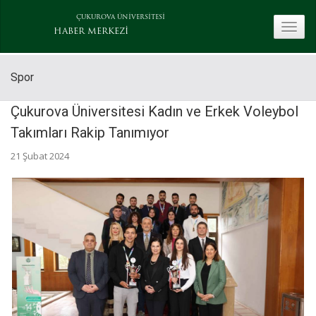
ÇUKUROVA ÜNİVERSİTESİ
toggle
HABER MERKEZİ
Spor
Çukurova Üniversitesi Kadın ve Erkek Voleybol
Takımları Rakip Tanımıyor
21 Şubat 2024